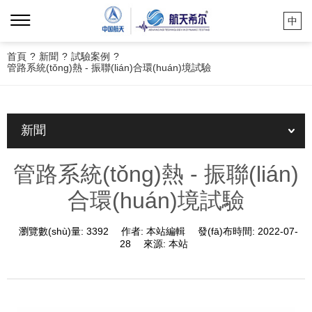
中
首頁
?
新聞
?
試驗案例
?
管路系統(tǒng)熱 - 振聯(lián)合環(huán)境試驗
新聞
管路系統(tǒng)熱 - 振聯(lián)
合環(huán)境試驗
瀏覽數(shù)量:
3392
作者:
本站編輯
發(fā)布時間:
2022-07-
28
來源:
本站