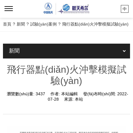
中
首頁
?
新聞
?
試驗(yàn)案例
?
飛行器點(diǎn)火沖擊模擬試驗(yàn)
新聞
飛行器點(diǎn)火沖擊模擬試
驗(yàn)
瀏覽數(shù)量:
3437
作者:
本站編輯
發(fā)布時(shí)間:
2022-
07-28
來源:
本站